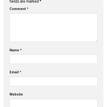
fields are marked
*
Comment
*
Name
*
Email
*
Website