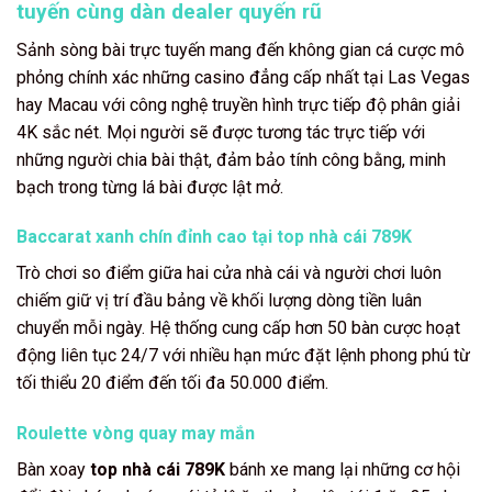
tuyến cùng dàn dealer quyến rũ
Sảnh sòng bài trực tuyến mang đến không gian cá cược mô
phỏng chính xác những casino đẳng cấp nhất tại Las Vegas
hay Macau với công nghệ truyền hình trực tiếp độ phân giải
4K sắc nét. Mọi người sẽ được tương tác trực tiếp với
những người chia bài thật, đảm bảo tính công bằng, minh
bạch trong từng lá bài được lật mở.
Baccarat xanh chín đỉnh cao tại top nhà cái 789K
Trò chơi so điểm giữa hai cửa nhà cái và người chơi luôn
chiếm giữ vị trí đầu bảng về khối lượng dòng tiền luân
chuyển mỗi ngày. Hệ thống cung cấp hơn 50 bàn cược hoạt
động liên tục 24/7 với nhiều hạn mức đặt lệnh phong phú từ
tối thiểu 20 điểm đến tối đa 50.000 điểm.
Roulette vòng quay may mắn
Bàn xoay
top nhà cái 789K
bánh xe mang lại những cơ hội