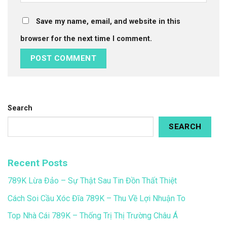
Save my name, email, and website in this
browser for the next time I comment.
Search
SEARCH
Recent Posts
789K Lừa Đảo – Sự Thật Sau Tin Đồn Thất Thiệt
Cách Soi Cầu Xóc Đĩa 789K – Thu Về Lợi Nhuận To
Top Nhà Cái 789K – Thống Trị Thị Trường Châu Á