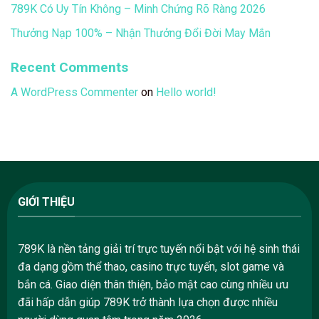
789K Có Uy Tín Không – Minh Chứng Rõ Ràng 2026
Thưởng Nạp 100% – Nhận Thưởng Đổi Đời May Mắn
Recent Comments
A WordPress Commenter
on
Hello world!
GIỚI THIỆU
789K
là nền tảng giải trí trực tuyến nổi bật với hệ sinh thái
đa dạng gồm thể thao, casino trực tuyến, slot game và
bắn cá. Giao diện thân thiện, bảo mật cao cùng nhiều ưu
đãi hấp dẫn giúp 789K trở thành lựa chọn được nhiều