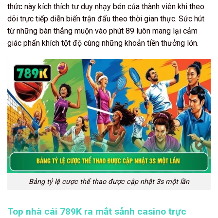
thức này kích thích tư duy nhạy bén của thành viên khi theo
dõi trực tiếp diễn biến trận đấu theo thời gian thực. Sức hút
từ những bàn thắng muộn vào phút 89 luôn mang lại cảm
giác phấn khích tột độ cùng những khoản tiền thưởng lớn.
Bảng tỷ lệ cược thể thao được cập nhật 3s một lần
Top nhà cái 789K ra mắt sảnh casino trực