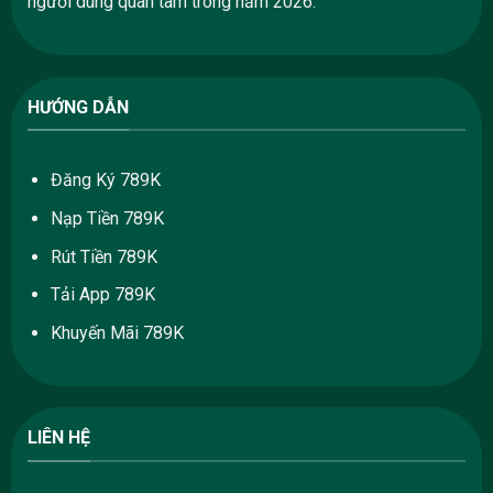
người dùng quan tâm trong năm 2026.
HƯỚNG DẪN
Đăng Ký 789K
Nạp Tiền 789K
Rút Tiền 789K
Tải App 789K
Khuyến Mãi 789K
LIÊN HỆ