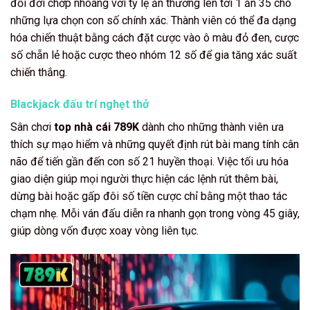
đổi đời chớp nhoáng với tỷ lệ ăn thưởng lên tới 1 ăn 35 cho
những lựa chọn con số chính xác. Thành viên có thể đa dạng
hóa chiến thuật bằng cách đặt cược vào ô màu đỏ đen, cược
số chẵn lẻ hoặc cược theo nhóm 12 số để gia tăng xác suất
chiến thắng.
Blackjack đấu trí nghẹt thở
Sân chơi
top nhà cái 789K
dành cho những thành viên ưa
thích sự mạo hiểm và những quyết định rút bài mang tính cân
não để tiến gần đến con số 21 huyền thoại. Việc tối ưu hóa
giao diện giúp mọi người thực hiện các lệnh rút thêm bài,
dừng bài hoặc gấp đôi số tiền cược chỉ bằng một thao tác
chạm nhẹ. Mỗi ván đấu diễn ra nhanh gọn trong vòng 45 giây,
giúp dòng vốn được xoay vòng liên tục.