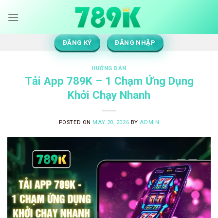
Skip
to
content
ĐĂNG KÝ
ĐĂNG NHẬP
HƯỚNG DẪN
Tải App 789K – 1 Chạm Ứng Dụng
Khởi Chạy Nhanh
POSTED ON
MAY 20, 2026
BY
ADMIN