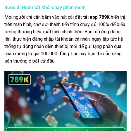
Bước 3: Hoàn tất khởi chạy phần mềm
Mọi người chỉ cần bấm vào nút cài đặt
tải app 789K
hiển thị
trên màn hình, chờ đợi thanh tiến trình chạy đủ 100% để biểu
tượng thương hiệu xuất hiện chính thức. Bạn mở ứng dụng
lên, thực hiện đăng nhập tài khoản cá nhân, ngay lập tức hệ
thống tự động nhận diện thiết bị mới để gửi tặng phần quà
chào mừng trị giá 100.000 đồng. Lúc này bạn đã sẵn sàng
săn thưởng ở bất cứ đâu.