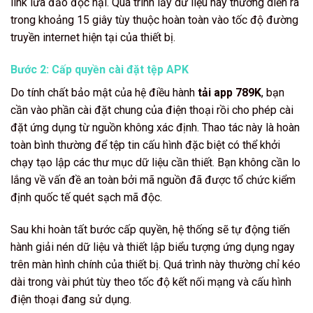
link lừa đảo độc hại. Quá trình lấy dữ liệu này thường diễn ra
trong khoảng 15 giây tùy thuộc hoàn toàn vào tốc độ đường
truyền internet hiện tại của thiết bị.
Bước 2: Cấp quyền cài đặt tệp APK
Do tính chất bảo mật của hệ điều hành
tải app 789K
, bạn
cần vào phần cài đặt chung của điện thoại rồi cho phép cài
đặt ứng dụng từ nguồn không xác định. Thao tác này là hoàn
toàn bình thường để tệp tin cấu hình đặc biệt có thể khởi
chạy tạo lập các thư mục dữ liệu cần thiết. Bạn không cần lo
lắng về vấn đề an toàn bởi mã nguồn đã được tổ chức kiểm
định quốc tế quét sạch mã độc.
Sau khi hoàn tất bước cấp quyền, hệ thống sẽ tự động tiến
hành giải nén dữ liệu và thiết lập biểu tượng ứng dụng ngay
trên màn hình chính của thiết bị. Quá trình này thường chỉ kéo
dài trong vài phút tùy theo tốc độ kết nối mạng và cấu hình
điện thoại đang sử dụng.