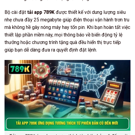
Bộ cài đặt
tải app 789K
được thiết kế với dung lượng siêu
nhẹ chưa đầy 25 megabyte giúp điện thoại vận hành trơn tru
mà không hề gây nóng máy hay tốn pin. Khi bạn hoàn tất việc
thiết lập phần mềm này, mọi thông báo về biến động tỷ lệ
thưởng hoặc chương trình tặng quà đều hiển thị trực tiếp
giúp bạn dễ dàng đưa ra quyết định đặt lệnh.