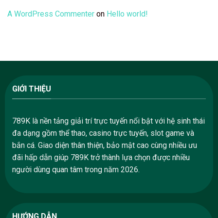
A WordPress Commenter
on
Hello world!
GIỚI THIỆU
789K
là nền tảng giải trí trực tuyến nổi bật với hệ sinh thái
đa dạng gồm thể thao, casino trực tuyến, slot game và
bắn cá. Giao diện thân thiện, bảo mật cao cùng nhiều ưu
đãi hấp dẫn giúp 789K trở thành lựa chọn được nhiều
người dùng quan tâm trong năm 2026.
HƯỚNG DẪN