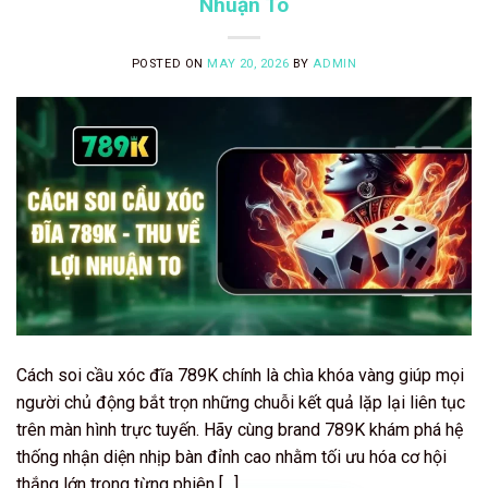
Nhuận To
POSTED ON
MAY 20, 2026
BY
ADMIN
Cách soi cầu xóc đĩa 789K chính là chìa khóa vàng giúp mọi
người chủ động bắt trọn những chuỗi kết quả lặp lại liên tục
trên màn hình trực tuyến. Hãy cùng brand 789K khám phá hệ
thống nhận diện nhịp bàn đỉnh cao nhằm tối ưu hóa cơ hội
thắng lớn trong từng phiên […]