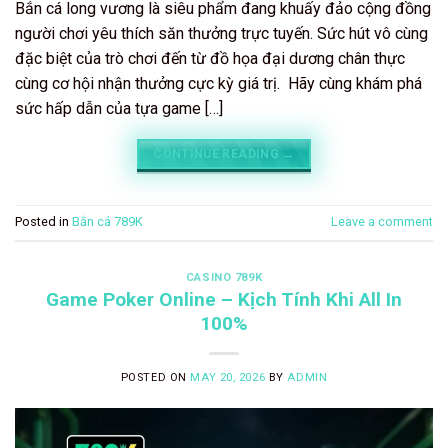
Bắn cá long vương là siêu phẩm đang khuấy đảo cộng đồng
người chơi yêu thích săn thưởng trực tuyến. Sức hút vô cùng
đặc biệt của trò chơi đến từ đồ họa đại dương chân thực
cùng cơ hội nhận thưởng cực kỳ giá trị. Hãy cùng khám phá
sức hấp dẫn của tựa game […]
CONTINUE READING
→
Posted in
Bắn cá 789K
Leave a comment
CASINO 789K
Game Poker Online – Kịch Tính Khi All In
100%
POSTED ON
MAY 20, 2026
BY
ADMIN