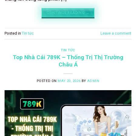
CONTINUE READING
→
Posted in
Tin tức
Leave a comment
TIN TỨC
Top Nhà Cái 789K – Thống Trị Thị Trường
Châu Á
POSTED ON
MAY 20, 2026
BY
ADMIN